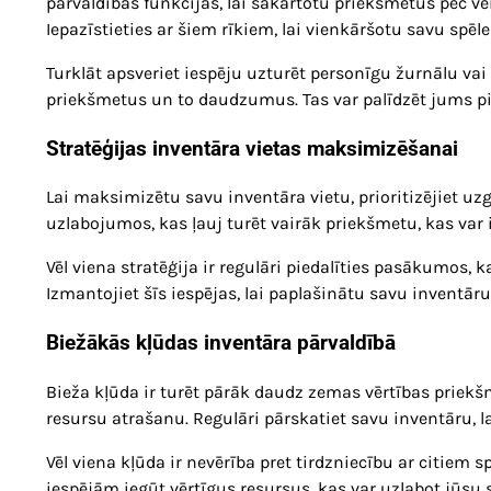
pārvaldības funkcijas, lai sakārtotu priekšmetus pēc ve
Iepazīstieties ar šiem rīkiem, lai vienkāršotu savu spēle
Turklāt apsveriet iespēju uzturēt personīgu žurnālu vai 
priekšmetus un to daudzumus. Tas var palīdzēt jums pi
Stratēģijas inventāra vietas maksimizēšanai
Lai maksimizētu savu inventāra vietu, prioritizējiet uz
uzlabojumos, kas ļauj turēt vairāk priekšmetu, kas var 
Vēl viena stratēģija ir regulāri piedalīties pasākumos, 
Izmantojiet šīs iespējas, lai paplašinātu savu inventāru
Biežākās kļūdas inventāra pārvaldībā
Bieža kļūda ir turēt pārāk daudz zemas vērtības priekšm
resursu atrašanu. Regulāri pārskatiet savu inventāru, l
Vēl viena kļūda ir nevērība pret tirdzniecību ar citiem 
iespējām iegūt vērtīgus resursus, kas var uzlabot jūsu s