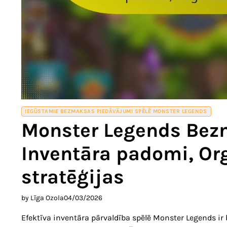
IEGŪSTAMIE BEZMAKSAS PIEDĀVĀJUMI SPĒLĒ MONSTER LEGENDS
Monster Legends Bez
Inventāra padomi, Or
stratēģijas
by Līga Ozola
04/03/2026
Efektīva inventāra pārvaldība spēlē Monster Legends ir 