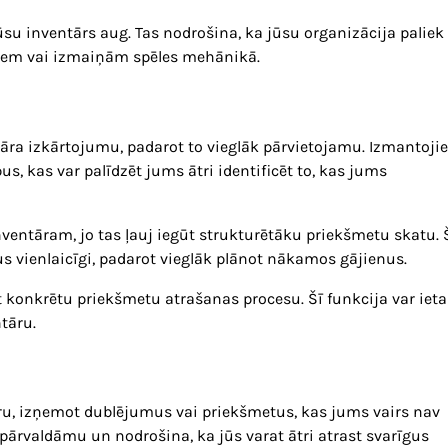
jūsu inventārs aug. Tas nodrošina, ka jūsu organizācija paliek
tiem vai izmaiņām spēles mehānikā.
ntāra izkārtojumu, padarot to vieglāk pārvietojamu. Izmantojie
us, kas var palīdzēt jums ātri identificēt to, kas jums
entāram, jo tas ļauj iegūt strukturētāku priekšmetu skatu. 
us vienlaicīgi, padarot vieglāk plānot nākamos gājienus.
t konkrētu priekšmetu atrašanas procesu. Šī funkcija var ieta
ntāru.
tāru, izņemot dublējumus vai priekšmetus, kas jums vairs nav
 pārvaldāmu un nodrošina, ka jūs varat ātri atrast svarīgus