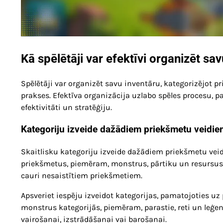
Kā spēlētāji var efektīvi organizēt sa
Spēlētāji var organizēt savu inventāru, kategorizējot p
prakses. Efektīva organizācija uzlabo spēles procesu, pa
efektivitāti un stratēģiju.
Kategoriju izveide dažādiem priekšmetu veidie
Skaitlisku kategoriju izveide dažādiem priekšmetu veidi
priekšmetus, piemēram, monstrus, pārtiku un resursus, s
cauri nesaistītiem priekšmetiem.
Apsveriet iespēju izveidot kategorijas, pamatojoties uz
monstrus kategorijās, piemēram, parastie, reti un leģe
vairošanai, izstrādāšanai vai barošanai.