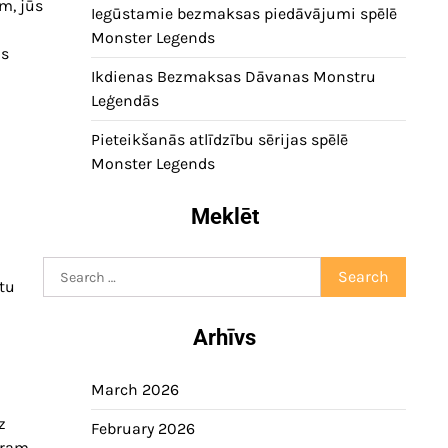
m, jūs
Iegūstamie bezmaksas piedāvājumi spēlē
Monster Legends
us
Ikdienas Bezmaksas Dāvanas Monstru
Leģendās
Pieteikšanās atlīdzību sērijas spēlē
Monster Legends
Meklēt
Search
tu
for:
Arhīvs
March 2026
z
February 2026
ēram,