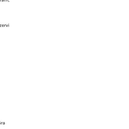
zervi
āra