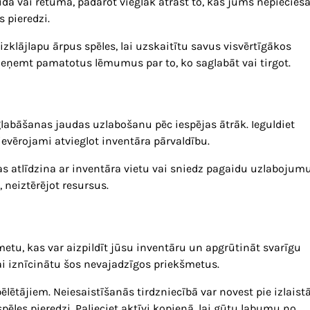
ida vai retuma, padarot vieglāk atrast to, kas jums nepiecieš
s pieredzi.
izklājlapu ārpus spēles, lai uzskaitītu savus visvērtīgākos
eņemt pamatotus lēmumus par to, ko saglabāt vai tirgot.
glabāšanas jaudas uzlabošanu pēc iespējas ātrāk. Ieguldiet
ievērojami atvieglot inventāra pārvaldību.
kas atlīdzina ar inventāra vietu vai sniedz pagaidu uzlabojumu
, neiztērējot resursus.
etu, kas var aizpildīt jūsu inventāru un apgrūtināt svarīgu
ai iznīcinātu šos nevajadzīgos priekšmetus.
spēlētājiem. Neiesaistīšanās tirdzniecībā var novest pie izlais
pēles pieredzi. Palieciet aktīvi kopienā, lai gūtu labumu no