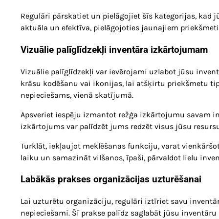
Regulāri pārskatiet un pielāgojiet šīs kategorijas, kad 
aktuāla un efektīva, pielāgojoties jaunajiem priekšme
Vizuālie palīglīdzekļi inventāra izkārtojumam
Vizuālie palīglīdzekļi var ievērojami uzlabot jūsu inve
krāsu kodēšanu vai ikonijas, lai atšķirtu priekšmetu tip
nepieciešams, vienā skatījumā.
Apsveriet iespēju izmantot režģa izkārtojumu savam inv
izkārtojums var palīdzēt jums redzēt visus jūsu resurs
Turklāt, iekļaujot meklēšanas funkciju, varat vienkāršo
laiku un samazināt vilšanos, īpaši, pārvaldot lielu inve
Labākās prakses organizācijas uzturēšanai
Lai uzturētu organizāciju, regulāri iztīriet savu inven
nepieciešami. Šī prakse palīdz saglabāt jūsu inventāru