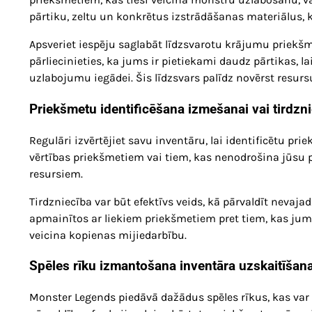
pārtiku, zeltu un konkrētus izstrādāšanas materiālus, k
Apsveriet iespēju saglabāt līdzsvarotu krājumu priekš
pārliecinieties, ka jums ir pietiekami daudz pārtikas, l
uzlabojumu iegādei. Šis līdzsvars palīdz novērst resurs
Priekšmetu identificēšana izmešanai vai tirdzni
Regulāri izvērtējiet savu inventāru, lai identificētu p
vērtības priekšmetiem vai tiem, kas nenodrošina jūsu pa
resursiem.
Tirdzniecība var būt efektīvs veids, kā pārvaldīt nevajad
apmainītos ar liekiem priekšmetiem pret tiem, kas jums
veicina kopienas mijiedarbību.
Spēles rīku izmantošana inventāra uzskaitīšana
Monster Legends piedāvā dažādus spēles rīkus, kas var p