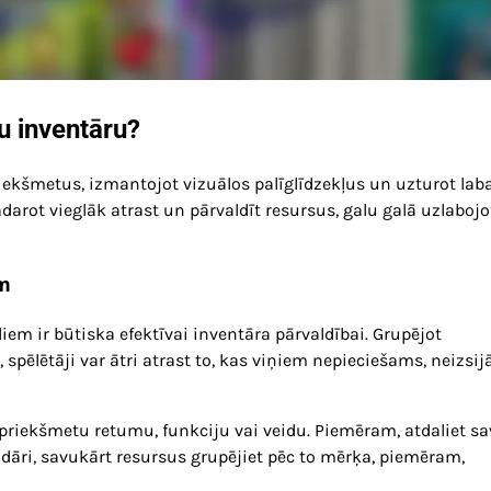
vu inventāru?
riekšmetus, izmantojot vizuālos palīglīdzekļus un uzturot lab
darot vieglāk atrast un pārvaldīt resursus, galu galā uzlabojo
m
em ir būtiska efektīvai inventāra pārvaldībai. Grupējot
pēlētāji var ātri atrast to, kas viņiem nepieciešams, neizsij
 priekšmetu retumu, funkciju vai veidu. Piemēram, atdaliet s
ndāri, savukārt resursus grupējiet pēc to mērķa, piemēram,