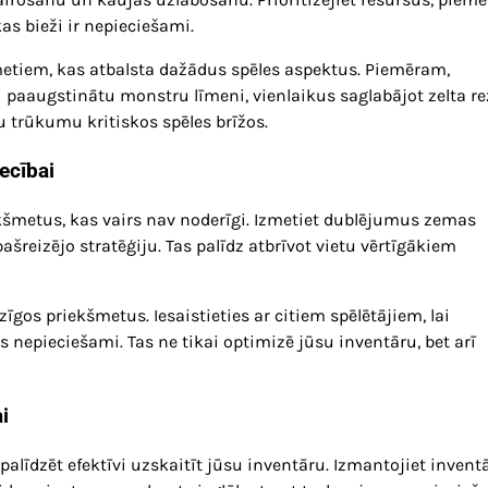
as bieži ir nepieciešami.
metiem, kas atbalsta dažādus spēles aspektus. Piemēram,
ai paaugstinātu monstru līmeni, vienlaikus saglabājot zelta re
u trūkumu kritiskos spēles brīžos.
ecībai
riekšmetus, kas vairs nav noderīgi. Izmetiet dublējumus zemas
šreizējo stratēģiju. Tas palīdz atbrīvot vietu vērtīgākiem
zīgos priekšmetus. Iesaistieties ar citiem spēlētājiem, lai
 nepieciešami. Tas ne tikai optimizē jūsu inventāru, bet arī
i
alīdzēt efektīvi uzskaitīt jūsu inventāru. Izmantojiet invent