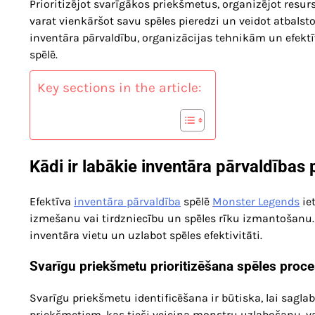
Prioritizējot svarīgākos priekšmetus, organizējot resu
varat vienkāršot savu spēles pieredzi un veidot atbals
inventāra pārvaldību, organizācijas tehnikām un efekt
spēlē.
Key sections in the article:
Kādi ir labākie inventāra pārvaldība
Efektīva
inventāra pārvaldība
spēlē
Monster Legends
ie
izmešanu vai tirdzniecību un spēles rīku izmantošanu. I
inventāra vietu un uzlabot spēles efektivitāti.
Svarīgu priekšmetu prioritizēšana spēles proc
Svarīgu priekšmetu identificēšana ir būtiska, lai sagl
priekšmetiem, kas tieši veicina monstru uzlabošanu, va