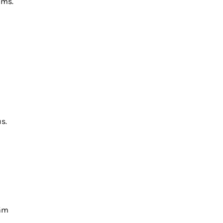
ams.
s.
tām