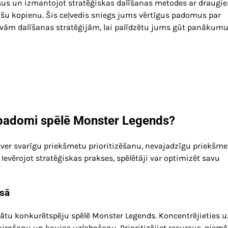
rsus un izmantojot stratēģiskas dalīšanas metodes ar draugie
tošu kopienu. Šis ceļvedis sniegs jums vērtīgus padomus par
īvām dalīšanas stratēģijām, lai palīdzētu jums gūt panākum
s padomi spēlē Monster Legends?
tver svarīgu priekšmetu prioritizēšanu, nevajadzīgu priekšme
evērojot stratēģiskas prakses, spēlētāji var optimizēt savu
esā
abātu konkurētspēju spēlē Monster Legends. Koncentrējieties u
irošanu un kaujas uzlabošanu. Prioritizējiet resursus, piem