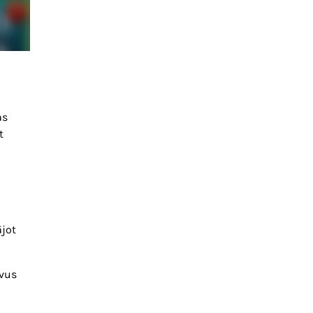
as
t
ājot
avus