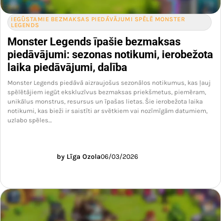
IEGŪSTAMIE BEZMAKSAS PIEDĀVĀJUMI SPĒLĒ MONSTER
LEGENDS
Monster Legends īpašie bezmaksas
piedāvājumi: sezonas notikumi, ierobežota
laika piedāvājumi, dalība
Monster Legends piedāvā aizraujošus sezonālos notikumus, kas ļauj
spēlētājiem iegūt ekskluzīvus bezmaksas priekšmetus, piemēram,
unikālus monstrus, resursus un īpašas lietas. Šie ierobežota laika
notikumi, kas bieži ir saistīti ar svētkiem vai nozīmīgām datumiem,
uzlabo spēles…
by Līga Ozola
06/03/2026