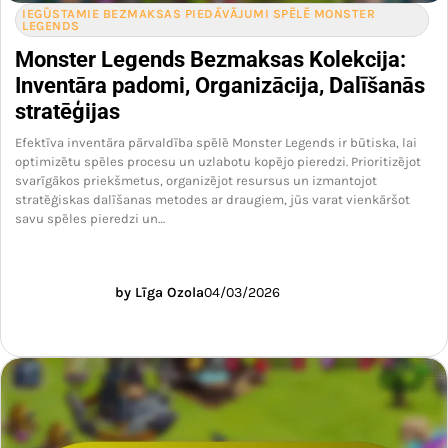
IEGŪSTAMIE BEZMAKSAS PIEDĀVĀJUMI SPĒLĒ MONSTER
LEGENDS
Monster Legends Bezmaksas Kolekcija:
Inventāra padomi, Organizācija, Dalīšanās
stratēģijas
Efektīva inventāra pārvaldība spēlē Monster Legends ir būtiska, lai
optimizētu spēles procesu un uzlabotu kopējo pieredzi. Prioritizējot
svarīgākos priekšmetus, organizējot resursus un izmantojot
stratēģiskas dalīšanas metodes ar draugiem, jūs varat vienkāršot
savu spēles pieredzi un…
by Līga Ozola
04/03/2026