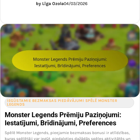
by Līga Ozola
04/03/2026
IEGŪSTAMIE BEZMAKSAS PIEDĀVĀJUMI SPĒLĒ MONSTER
LEGENDS
Monster Legends Prēmiju Paziņojumi:
Iestatījumi, Brīdinājumi, Preferences
Spēlē Monster Legends, pieejamie bezmaksas bonusi ir atlīdzības,
kuras spēlētāji var iegūt, piedaloties dažādās spēles aktivitātēs un