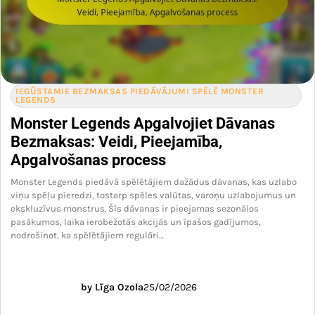
IEGŪSTAMIE BEZMAKSAS PIEDĀVĀJUMI SPĒLĒ MONSTER
LEGENDS
Monster Legends Apgalvojiet Dāvanas
Bezmaksas: Veidi, Pieejamība,
Apgalvošanas process
Monster Legends piedāvā spēlētājiem dažādus dāvanas, kas uzlabo
viņu spēļu pieredzi, tostarp spēles valūtas, varoņu uzlabojumus un
ekskluzīvus monstrus. Šīs dāvanas ir pieejamas sezonālos
pasākumos, laika ierobežotās akcijās un īpašos gadījumos,
nodrošinot, ka spēlētājiem regulāri…
by Līga Ozola
25/02/2026