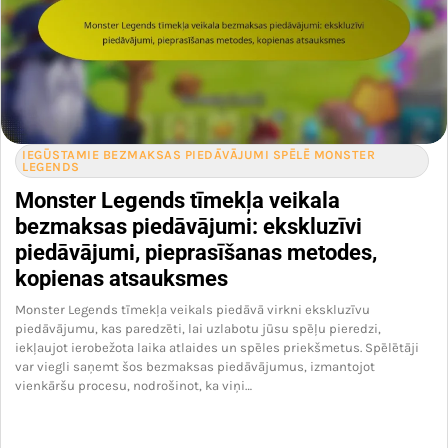
IEGŪSTAMIE BEZMAKSAS PIEDĀVĀJUMI SPĒLĒ MONSTER
LEGENDS
Monster Legends tīmekļa veikala
bezmaksas piedāvājumi: ekskluzīvi
piedāvājumi, pieprasīšanas metodes,
kopienas atsauksmes
Monster Legends tīmekļa veikals piedāvā virkni ekskluzīvu
piedāvājumu, kas paredzēti, lai uzlabotu jūsu spēļu pieredzi,
iekļaujot ierobežota laika atlaides un spēles priekšmetus. Spēlētāji
var viegli saņemt šos bezmaksas piedāvājumus, izmantojot
vienkāršu procesu, nodrošinot, ka viņi…