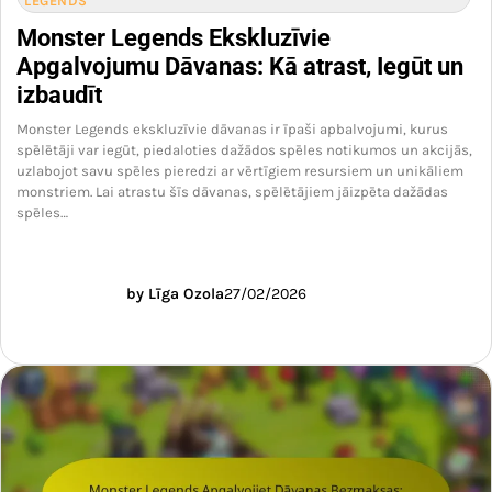
LEGENDS
Monster Legends Ekskluzīvie
Apgalvojumu Dāvanas: Kā atrast, Iegūt un
izbaudīt
Monster Legends ekskluzīvie dāvanas ir īpaši apbalvojumi, kurus
spēlētāji var iegūt, piedaloties dažādos spēles notikumos un akcijās,
uzlabojot savu spēles pieredzi ar vērtīgiem resursiem un unikāliem
monstriem. Lai atrastu šīs dāvanas, spēlētājiem jāizpēta dažādas
spēles…
by Līga Ozola
27/02/2026