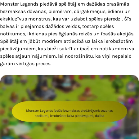
Monster Legends piedāvā spēlētājiem dažādas prasāmās
bezmaksas dāvanas, piemēram, dārgakmeņus, ēdienu un
ekskluzīvus monstrus, kas var uzlabot spēles pieredzi. Šīs
balvas ir pieejamas dažādos veidos, tostarp spēles
notikumos, ikdienas pieslēgšanās reizēs un īpašās akcijās.
Spēlētājiem jābūt modriem attiecībā uz laika ierobežotām
piedāvājumiem, kas bieži sakrīt ar īpašiem notikumiem vai
spēles atjauninājumiem, lai nodrošinātu, ka viņi nepalaid
garām vērtīgas preces.