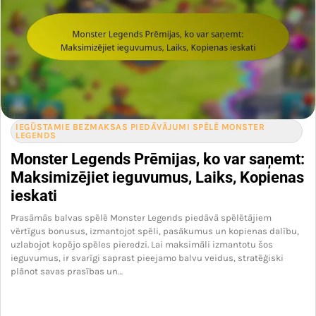
IEGŪSTAMIE BEZMAKSAS PIEDĀVĀJUMI SPĒLĒ MONSTER
LEGENDS
Monster Legends Prēmijas, ko var saņemt:
Maksimizējiet ieguvumus, Laiks, Kopienas
ieskati
Prasāmās balvas spēlē Monster Legends piedāvā spēlētājiem
vērtīgus bonusus, izmantojot spēli, pasākumus un kopienas dalību,
uzlabojot kopējo spēles pieredzi. Lai maksimāli izmantotu šos
ieguvumus, ir svarīgi saprast pieejamo balvu veidus, stratēģiski
plānot savas prasības un…