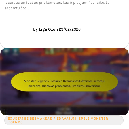
resursus un īpašus priekšmetus, kas ir pieejami īsu laiku. Lai
saņemtu šos…
by Līga Ozola
23/02/2026
IEGŪSTAMIE BEZMAKSAS PIEDĀVĀJUMI SPĒLĒ MONSTER
LEGENDS