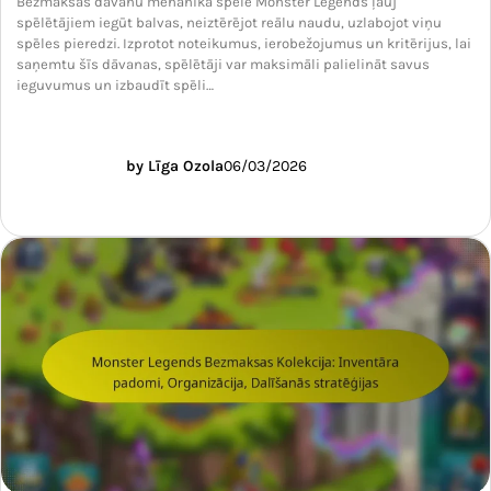
Bezmaksas dāvanu mehānika spēlē Monster Legends ļauj
spēlētājiem iegūt balvas, neiztērējot reālu naudu, uzlabojot viņu
spēles pieredzi. Izprotot noteikumus, ierobežojumus un kritērijus, lai
saņemtu šīs dāvanas, spēlētāji var maksimāli palielināt savus
ieguvumus un izbaudīt spēli…
by Līga Ozola
06/03/2026