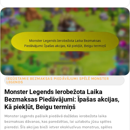
IEGŪSTAMIE BEZMAKSAS PIEDĀVĀJUMI SPĒLĒ MONSTER
LEGENDS
Monster Legends Ierobežota Laika
Bezmaksas Piedāvājumi: Īpašas akcijas,
Kā piekļūt, Beigu termiņš
Monster Legends pašlaik piedāvā dažādas ierobežota laika
bezmaksas dāvanas, kas paredzētas, lai uzlabotu jūsu spēles
pieredzi. Šīs akcijas bieži ietver ekskluzīvus monstrus, spēles