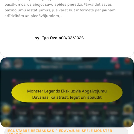
pasākumos, uzlabojot savu spēles pieredzi. Pārvaldot savas
paziņojumu iestatījumus, jūs varat būt informēts par jaunām
atlīdzībām un piedāvājumiem,…
by Līga Ozola
03/03/2026
IEGŪSTAMIE BEZMAKSAS PIEDĀVĀJUMI SPĒLĒ MONSTER